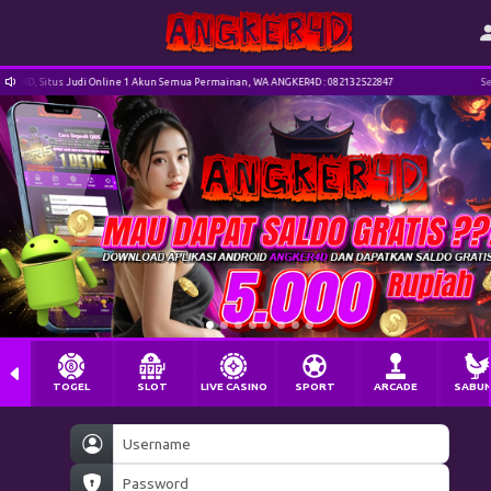
D, Situs Judi Online 1 Akun Semua Permainan, WA ANGKER4D : 082132522847
Selama
TOGEL
SLOT
LIVE CASINO
SPORT
ARCADE
SABU