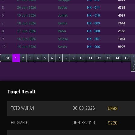
5
20 Jun 2026
Sabtu
HK - 011
6768
6
19 Jun 2026
Jumat
HK - 010
4029
7
18 Jun 2026
Kamis
HK - 009
7644
8
17 Jun 2026
Rabu
HK - 008
2560
9
16 Jun 2026
Selasa
HK - 007
1064
10
15 Jun 2026
Senin
HK - 006
9907
First
1
2
3
4
5
6
7
8
9
10
11
12
13
14
15
(
)
Togel Result
TOTO WUHAN
06-08-2026
0993
HK SIANG
06-08-2026
9220