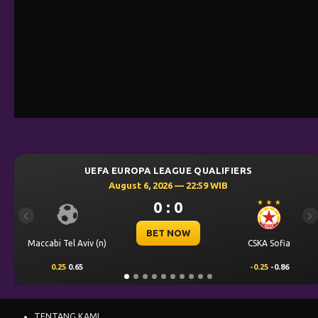
AGUE QUALIFIERS
UEFA EUROPA LEAG
6 — 22:59 WIB
August 6, 2026 
: 0
0 : 
Previous
Ne
 NOW
BET N
CSKA Sofia
KuPS
-0.25
-0.86
-0.25
0.91
TENTANG KAMI