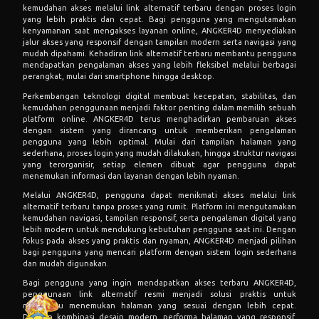
kemudahan akses melalui link alternatif terbaru dengan proses login
yang lebih praktis dan cepat. Bagi pengguna yang mengutamakan
kenyamanan saat mengakses layanan online, ANGKER4D menyediakan
jalur akses yang responsif dengan tampilan modern serta navigasi yang
mudah dipahami. Kehadiran link alternatif terbaru membantu pengguna
mendapatkan pengalaman akses yang lebih fleksibel melalui berbagai
perangkat, mulai dari smartphone hingga desktop.
Perkembangan teknologi digital membuat kecepatan, stabilitas, dan
kemudahan penggunaan menjadi faktor penting dalam memilih sebuah
platform online. ANGKER4D terus menghadirkan pembaruan akses
dengan sistem yang dirancang untuk memberikan pengalaman
pengguna yang lebih optimal. Mulai dari tampilan halaman yang
sederhana, proses login yang mudah dilakukan, hingga struktur navigasi
yang terorganisir, setiap elemen dibuat agar pengguna dapat
menemukan informasi dan layanan dengan lebih nyaman.
Melalui ANGKER4D, pengguna dapat menikmati akses melalui link
alternatif terbaru tanpa proses yang rumit. Platform ini mengutamakan
kemudahan navigasi, tampilan responsif, serta pengalaman digital yang
lebih modern untuk mendukung kebutuhan pengguna saat ini. Dengan
fokus pada akses yang praktis dan nyaman, ANGKER4D menjadi pilihan
bagi pengguna yang mencari platform dengan sistem login sederhana
dan mudah digunakan.
Bagi pengguna yang ingin mendapatkan akses terbaru ANGKER4D,
penggunaan link alternatif resmi menjadi solusi praktis untuk
membantu menemukan halaman yang sesuai dengan lebih cepat.
Dengan kombinasi desain modern, performa halaman yang responsif,