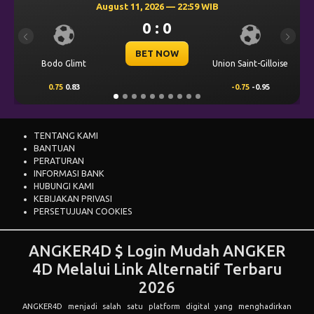
August 11, 2026 — 22:59 WIB
Augu
0 : 0
Previous
Next
BET NOW
Union Saint-Gilloise
FC Iberia 1999
-0.75
-0.95
0.75
0.88
TENTANG KAMI
BANTUAN
PERATURAN
INFORMASI BANK
HUBUNGI KAMI
KEBIJAKAN PRIVASI
PERSETUJUAN COOKIES
ANGKER4D $ Login Mudah ANGKER
4D Melalui Link Alternatif Terbaru
2026
ANGKER4D
menjadi salah satu platform digital yang menghadirkan