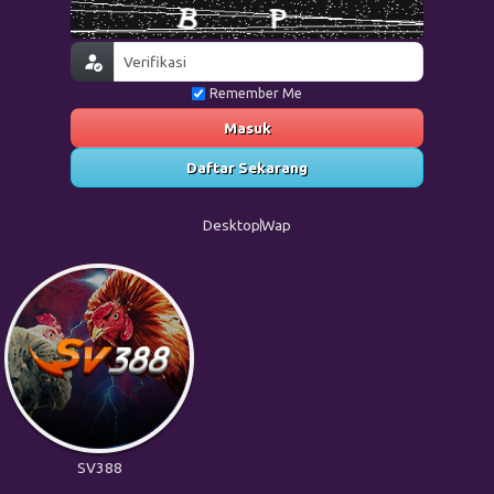
Remember Me
Masuk
Daftar Sekarang
Desktop
Wap
SV388