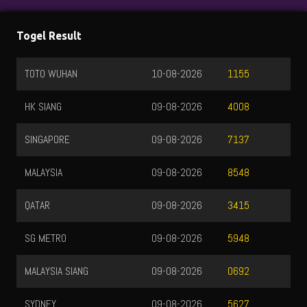
Togel Result
TOTO WUHAN
10-08-2026
1155
HK SIANG
09-08-2026
4008
SINGAPORE
09-08-2026
7137
MALAYSIA
09-08-2026
8548
QATAR
09-08-2026
3415
SG METRO
09-08-2026
5948
MALAYSIA SIANG
09-08-2026
0692
SYDNEY
09-08-2026
5627