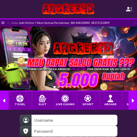
4D, Situs Judi Online 1 Akun Semua Permainan, WA ANGKER4D : 082132522847
Selama
TOGEL
SLOT
LIVE CASINO
SPORT
ARCADE
SABU