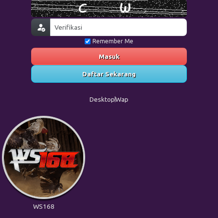
Remember Me
Masuk
Daftar Sekarang
Desktop
Wap
WS168