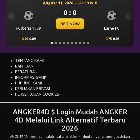
st 11, 2026 — 22:59 WIB
August 11,
0 : 0
Previous
Next
BET NOW
B
Larne FC
Bodo Glimt
-0.75
0.93
0.75
0.77
TENTANG KAMI
BANTUAN
PERATURAN
INFORMASI BANK
HUBUNGI KAMI
KEBIJAKAN PRIVASI
PERSETUJUAN COOKIES
ANGKER4D $ Login Mudah ANGKER
4D Melalui Link Alternatif Terbaru
2026
ANGKER4D
menjadi salah satu platform digital yang menghadirkan