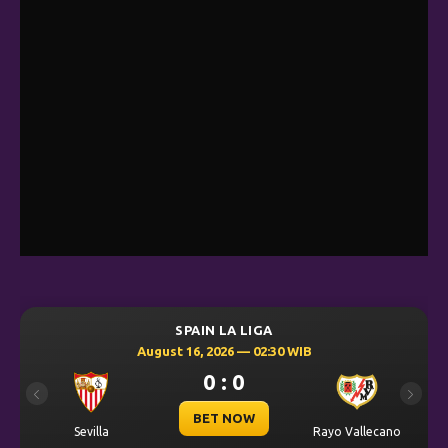
SPAIN LA LIGA
August 16, 2026 — 02:30 WIB
0 : 0
Previous
Next
BET NOW
Sevilla
Rayo Vallecano