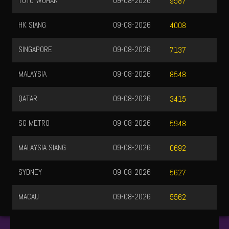
TOTO WUHAN
09-08-2026
9587
HK SIANG
09-08-2026
4008
SINGAPORE
09-08-2026
7137
MALAYSIA
09-08-2026
8548
QATAR
09-08-2026
3415
SG METRO
09-08-2026
5948
MALAYSIA SIANG
09-08-2026
0692
SYDNEY
09-08-2026
5627
MACAU
09-08-2026
5562