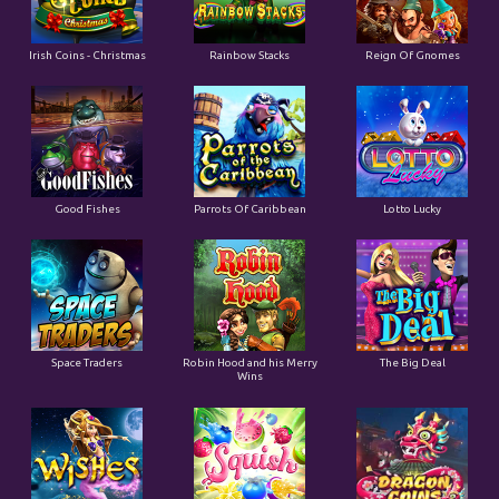
Irish Coins - Christmas
Rainbow Stacks
Reign Of Gnomes
Good Fishes
Parrots Of Caribbean
Lotto Lucky
Space Traders
Robin Hood and his Merry
The Big Deal
Wins