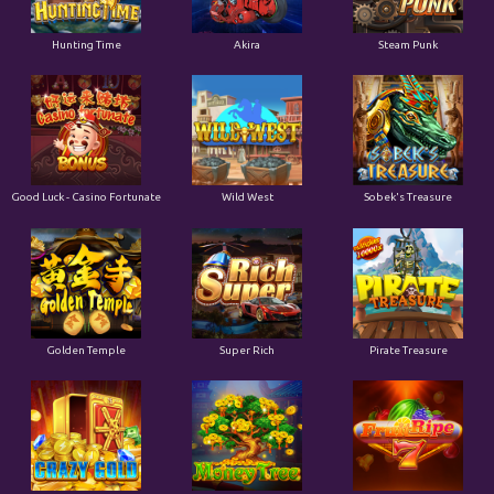
Hunting Time
Akira
Steam Punk
Good Luck - Casino Fortunate
Wild West
Sobek's Treasure
Golden Temple
Super Rich
Pirate Treasure