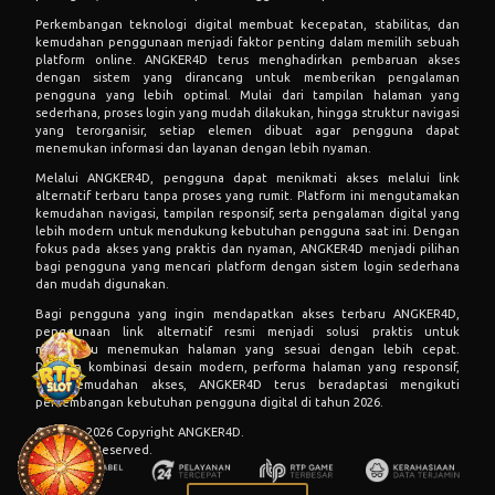
Perkembangan teknologi digital membuat kecepatan, stabilitas, dan
kemudahan penggunaan menjadi faktor penting dalam memilih sebuah
platform online. ANGKER4D terus menghadirkan pembaruan akses
dengan sistem yang dirancang untuk memberikan pengalaman
pengguna yang lebih optimal. Mulai dari tampilan halaman yang
sederhana, proses login yang mudah dilakukan, hingga struktur navigasi
yang terorganisir, setiap elemen dibuat agar pengguna dapat
menemukan informasi dan layanan dengan lebih nyaman.
Melalui ANGKER4D, pengguna dapat menikmati akses melalui link
alternatif terbaru tanpa proses yang rumit. Platform ini mengutamakan
kemudahan navigasi, tampilan responsif, serta pengalaman digital yang
lebih modern untuk mendukung kebutuhan pengguna saat ini. Dengan
fokus pada akses yang praktis dan nyaman, ANGKER4D menjadi pilihan
bagi pengguna yang mencari platform dengan sistem login sederhana
dan mudah digunakan.
Bagi pengguna yang ingin mendapatkan akses terbaru ANGKER4D,
penggunaan link alternatif resmi menjadi solusi praktis untuk
membantu menemukan halaman yang sesuai dengan lebih cepat.
Dengan kombinasi desain modern, performa halaman yang responsif,
dan kemudahan akses, ANGKER4D terus beradaptasi mengikuti
perkembangan kebutuhan pengguna digital di tahun 2026.
© 2015 - 2026 Copyright ANGKER4D.
All Rights Reserved.